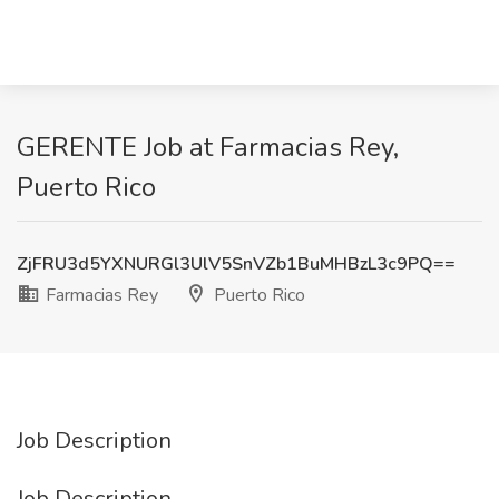
GERENTE Job at Farmacias Rey,
Puerto Rico
ZjFRU3d5YXNURGl3UlV5SnVZb1BuMHBzL3c9PQ==
Farmacias Rey
Puerto Rico
Job Description
Job Description