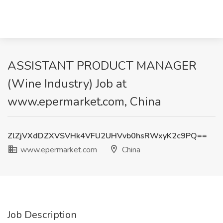
ASSISTANT PRODUCT MANAGER
(Wine Industry) Job at
www.epermarket.com, China
ZlZjVXdDZXVSVHk4VFU2UHVvb0hsRWxyK2c9PQ==
www.epermarket.com
China
Job Description